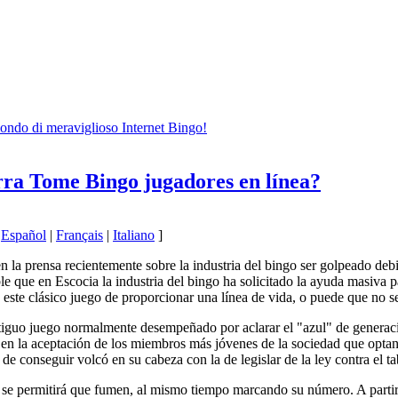
mondo di meraviglioso Internet Bingo!
rra Tome Bingo jugadores en línea?
|
Español
|
Français
|
Italiano
]
 la prensa recientemente sobre la industria del bingo ser golpeado debid
ble que en Escocia la industria del bingo ha solicitado la ayuda masiva 
e este clásico juego de proporcionar una línea de vida, o puede que no 
tiguo juego normalmente desempeñado por aclarar el "azul" de generaci
en la aceptación de los miembros más jóvenes de la sociedad que optan p
ta de conseguir volcó en su cabeza con la de legislar de la ley contra el
se permitirá que fumen, al mismo tiempo marcando su número. A partir 