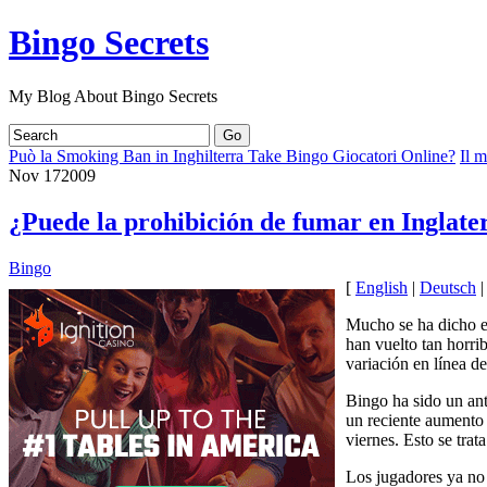
Bingo Secrets
My Blog About Bingo Secrets
Può la Smoking Ban in Inghilterra Take Bingo Giocatori Online?
Il 
Nov
17
2009
¿Puede la prohibición de fumar en Inglate
Bingo
[
English
|
Deutsch
Mucho se ha dicho en
han vuelto tan horri
variación en línea d
Bingo ha sido un an
un reciente aumento 
viernes. Esto se tra
Los jugadores ya no 