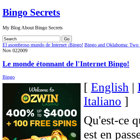
Bingo Secrets
My Blog About Bingo Secrets
El asombroso mundo de Internet ¡Bingo!
Bingo and Oklahoma: Two bi
Nov
02
2009
Le monde étonnant de l'Internet Bingo!
Bingo
[
English
|
Italiano
]
Qu'est-ce q
est en pass