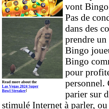
vont Bingo 
Pas de cond
dans des co
prendre un 
Bingo joueu
Bingo comm
pour profit
personnel.
Read more about the
Las Vegas 2024 Super
Bowl Streaker
!
parier sur 
stimulé Internet à parler, o