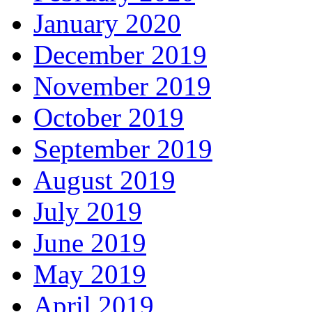
January 2020
December 2019
November 2019
October 2019
September 2019
August 2019
July 2019
June 2019
May 2019
April 2019