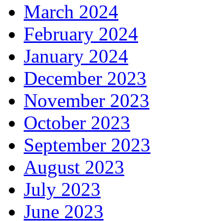
March 2024
February 2024
January 2024
December 2023
November 2023
October 2023
September 2023
August 2023
July 2023
June 2023