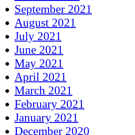
September 2021
August 2021
July 2021
June 2021
May 2021
April 2021
March 2021
February 2021
January 2021
December 2020