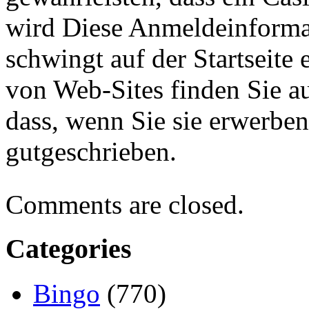
wird Diese Anmeldeinforma
schwingt auf der Startseite
von Web-Sites finden Sie au
dass, wenn Sie sie erwerbe
gutgeschrieben.
Comments are closed.
Categories
Bingo
(770)