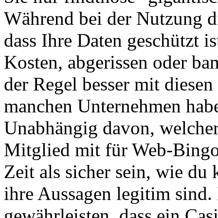
Während bei der Nutzung die
dass Ihre Daten geschützt is
Kosten, abgerissen oder ba
der Regel besser mit diesen
manchen Unternehmen haben
Unabhängig davon, welcher 
Mitglied mit für Web-Bingo
Zeit als sicher sein, wie du
ihre Aussagen legitim sind. 
gewährleisten, dass ein Cas