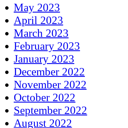
May 2023
April 2023
March 2023
February 2023
January 2023
December 2022
November 2022
October 2022
September 2022
August 2022