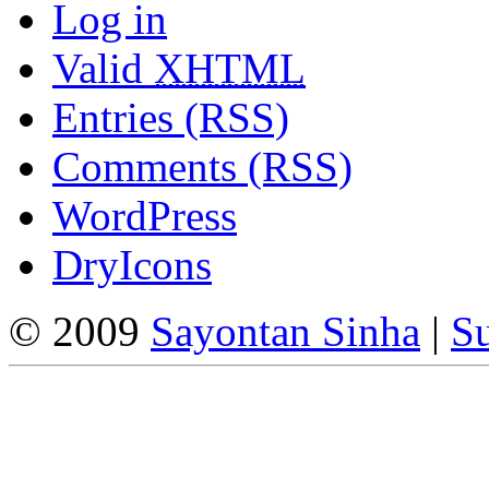
Log in
Valid
XHTML
Entries (RSS)
Comments (RSS)
WordPress
DryIcons
© 2009
Sayontan Sinha
|
Su