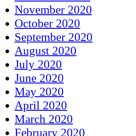
November 2020
October 2020
September 2020
August 2020
July 2020
June 2020
May 2020
April 2020
March 2020
February 2020