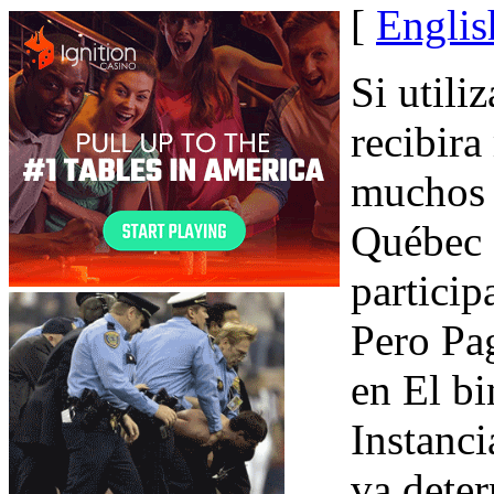
[
Englis
Si utili
recibira
muchos 
Québec 
particip
Pero Pa
en El bi
Instanci
va dete