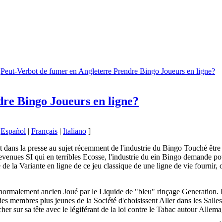
Peut-Verbot de fumer en Angleterre Prendre Bingo Joueurs en ligne?
re Bingo Joueurs en ligne?
|
Español
|
Français
|
Italiano
]
 dans la presse au sujet récemment de l'industrie du Bingo Touché être e
enues SI qui en terribles Ecosse, l'industrie du ein Bingo demande pour 
 de la Variante en ligne de ce jeu classique de une ligne de vie fournir,
ormalement ancien Joué par le Liquide de "bleu" rinçage Generation. 
des membres plus jeunes de la Société d'choisissent Aller dans les Sall
cher sur sa tête avec le légiférant de la loi contre le Tabac autour Allem