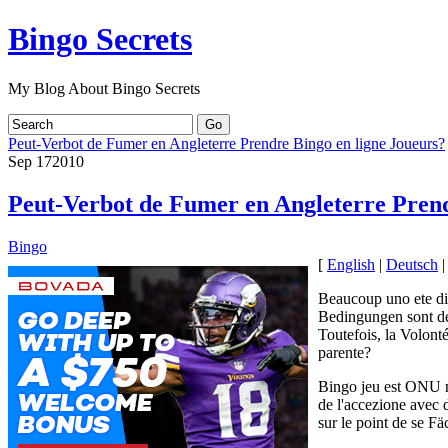
Bingo Secrets
My Blog About Bingo Secrets
Peut-Verbot de Fumer en Angleterre Prendre Bingo en ligne Joueurs?
Sep
17
2010
Peut-Verbot de Fumer en Angleterre Prend
Bingo
[
English
|
Deutsch
Beaucoup uno ete dit
Bedingungen sont dev
Toutefois, la Volonté
parente?
Bingo jeu est ONU n
de l'accezione avec 
sur le point de se Fä