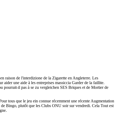
n raison de l'interdizione de la Zigarette en Angleterre. Les
aider une aide à les entreprises massiccia Garder de la faillite.
 ou pourrait-il pas à se zu vergleichen SES Briques et de Mortier de
Pour tous que le jeu ein connue récemment une récente Augmentation
es de Bingo, plutôt que les Clubs ONU soir sur vendredi. Cela Tout est
agne.