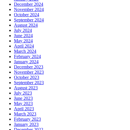
December 2024
November 2024
October 2024
September 2024
August 2024
July 2024
June 2024
May 2024
April 2024
March 2024
February 2024
January 2024
December 2023
November 2023
October 2023
September 2023
August 2023
July 2023
June 2023
May 2023
April 2023
March 2023
February 2023
January 2023
December 2022