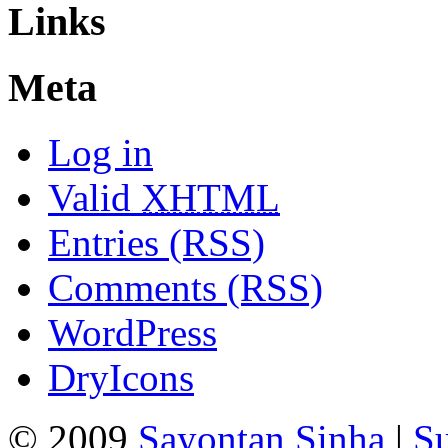
Links
Meta
Log in
Valid
XHTML
Entries (RSS)
Comments (RSS)
WordPress
DryIcons
© 2009
Sayontan Sinha
|
Su