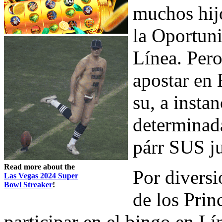
muchos hij
la Oportuni
Línea. Per
apostar en 
su, a insta
determinad
párr SUS j
Read more about the
Por divers
Las Vegas 2024 Super
Bowl Streaker
!
de los Prin
participar en el bingo en Lí